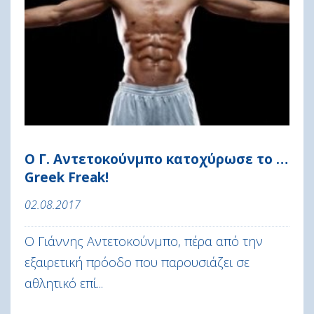
Ο Γ. Αντετοκούνμπο κατοχύρωσε το …
Greek Freak!
02.08.2017
Ο Γιάννης Αντετοκούνμπο, πέρα από την
εξαιρετική πρόοδο που παρουσιάζει σε
αθλητικό επί...