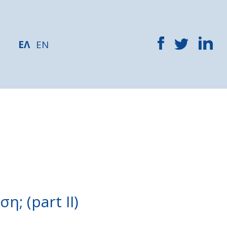
ΕΛ
EN
; (part II)