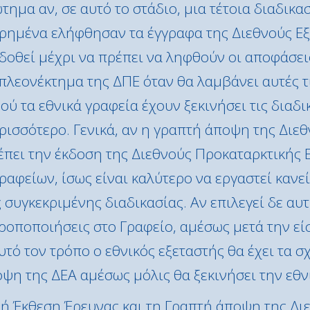
τημα αν, σε αυτό το στάδιο, μια τέτοια διαδικα
ρημένα ελήφθησαν τα έγγραφα της Διεθνούς Εξ
δοθεί μέχρι να πρέπει να ληφθούν οι αποφάσεις
ο πλεονέκτημα της ΔΠΕ όταν θα λαμβάνει αυτές τ
ύ τα εθνικά γραφεία έχουν ξεκινήσει τις διαδικ
ρισσότερο. Γενικά, αν η γραπτή άποψη της Διε
έπει την έκδοση της Διεθνούς Προκαταρκτικής 
ραφείων, ίσως είναι καλύτερο να εργαστεί κανεί
ς συγκεκριμένης διαδικασίας. Αν επιλεγεί δε αυτ
τροποποιήσεις στο Γραφείο, αμέσως μετά την εί
τό τον τρόπο ο εθνικός εξεταστής θα έχει τα σ
ψη της ΔΕΑ αμέσως μόλις θα ξεκινήσει την εθν
νή Έκθεση Έρευνας και τη Γραπτή άποψη της Δι