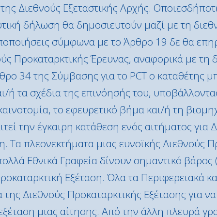
ς της Διεθνούς Εξεταστικής Αρχής. Οποιεσδήπο
υτική δήλωση θα δημοσιευτούν μαζί με τη διεθ
ποποιήσεις σύμφωνα με το Άρθρο 19 δε θα επη
ύς Προκαταρκτικής Έρευνας, αναφορικά με τη 
ρο 34 της Σύμβασης για το PCT ο καταθέτης μπ
αι/ή τα σχέδια της επινόησής του, υποβάλλοντα
 καινοτομία, το εφευρετικό βήμα και/ή τη βιομ
ιτεί την έγκαιρη κατάθεση ενός αιτήματος για 
η. Τα πλεονεκτήματα μιας ευνοϊκής Διεθνούς Π
 πολλά Εθνικά Γραφεία δίνουν σημαντικό βάρος 
ροκαταρκτική Εξέταση. Όλα τα Περιφερειακά κα
της Διεθνούς Προκαταρκτικής Εξέτασης για να
 εξέταση μιας αίτησης. Από την άλλη πλευρά γ