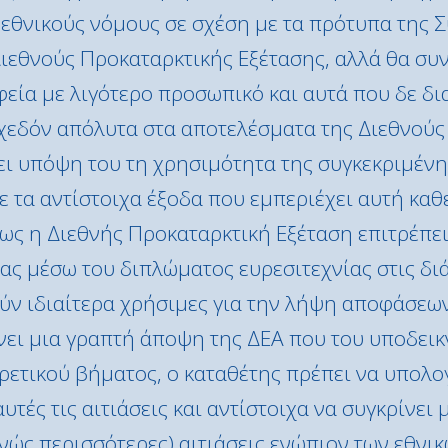
εθνικούς νόμους σε σχέση με τα πρότυπα της 
ιεθνούς Προκαταρκτικής Εξέτασης, αλλά θα συν
φεία με λιγότερο προσωπικό και αυτά που δε δ
χεδόν απόλυτα στα αποτελέσματα της Διεθνούς
ι υπόψη του τη χρησιμότητα της συγκεκριμένης
ε τα αντίστοιχα έξοδα που εμπεριέχει αυτή καθ
ως η Διεθνής Προκαταρκτική Εξέταση επιτρέπει 
ας μέσω του διπλώματος ευρεσιτεχνίας στις δι
ν ιδιαίτερα χρήσιμες για την λήψη αποφάσεων
νει μια γραπτή άποψη της ΔΕΑ που του υποδεικν
ρετικού βήματος, ο καταθέτης πρέπει να υπολογ
υτές τις αιτιάσεις και αντίστοιχα να συγκρίνει 
θανώς περισσότερες) αιτιάσεις ενώπιον των εθνι